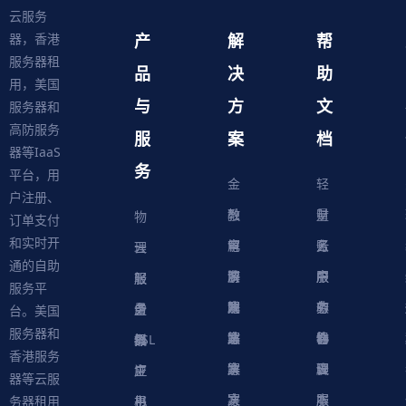
云服务
产
解
帮
器，香港
服务器租
品
决
助
用，美国
与
方
文
服务器和
高防服务
服
案
档
器等IaaS
务
平台，用
金
轻
户注册、
融
教
量
财
物
订单支付
和实时开
解
育
电
云
务
账
理
云
通的自助
决
解
商
游
服
中
户
服
服
服
轻
服务平
方
决
解
戏
网
务
心
中
务
软
务
务
量
虚
台。美国
服务器和
案
方
决
解
站
器
心
协
件
物
器
器
级
拟
SSL
香港服务
案
方
决
解
议
脚
理
云
应
主
证
器等云服
案
方
决
本
服
服
用
机
书
务器租用