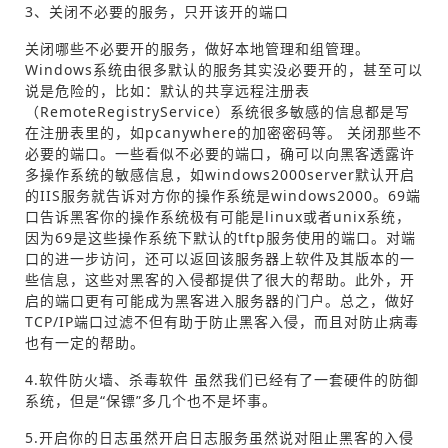
3、关闭不必要的服务，只开该开的端口
关闭哪些不必要开的服务，做好本地管理和组管理。
Windows系统由很多默认的服务其实没必要开的，甚至可以
说是危险的，比如：默认的共享远程注册表
（RemoteRegistryService）系统很多敏感的信息都是写
在注册表里的，如pcanywhere的加密密码等。 关闭那些不
必要的端口。一些看似不必要的端口，确可以向黑客透露许
多操作系统的敏感信息，如windows2000server默认开启
的IIS服务就告诉对方你的操作系统是windows2000。69端
口告诉黑客你的操作系统极有可能是linux或者unix系统，
因为69是这些操作系统下默认的tftp服务使用的端口。对端
口的进一步访问，还可以返回该服务器上软件及其版本的一
些信息，这些对黑客的入侵都提供了很大的帮助。此外，开
启的端口更有可能成为黑客进入服务器的门户。总之，做好
TCP/IP端口过滤不但有助于防止黑客入侵，而且对防止病毒
也有一定的帮助。
4.软件防火墙、杀毒软件 虽然我们已经有了一套硬件的防御
系统，但是“保镖”多几个也不是坏事。
5.开启你的日志虽然开启日志服务虽然说对阻止黑客的入侵