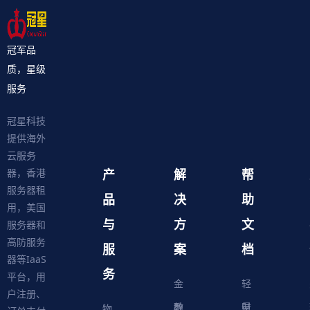
冠军品
质，星级
服务
冠星科技
提供海外
云服务
产
解
帮
器，香港
服务器租
品
决
助
用，美国
与
方
文
服务器和
高防服务
服
案
档
器等IaaS
务
平台，用
金
轻
户注册、
融
教
量
财
物