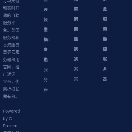
订单支付
和实时开
解
育
电
云
务
账
理
云
通的自助
决
解
商
游
服
中
户
服
服
服
轻
服务平
方
决
解
戏
网
务
心
中
务
软
务
务
量
虚
台。美国
服务器和
案
方
决
解
站
器
心
协
件
物
器
器
级
拟
SSL
香港服务
案
方
决
解
议
脚
理
云
应
主
证
器等云服
案
方
决
本
服
服
用
机
书
务器租用
官网，推
案
方
务
务
服
广返佣
案
器
器
务
10%，优
惠折扣长
器
期有效。
-
Powered
by ©
Prokvm