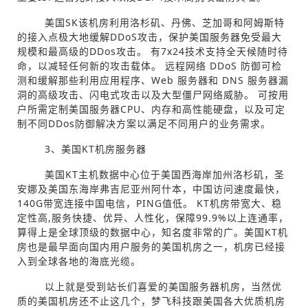
美国SK该机房利用洛杉矶、丹佛、芝加哥和阿姆斯特
的接入点极大地缓解DDoS攻击，保护美国服务器免受最大
规模和最高级的DDos攻击。 有7x24技术支持全天候随时待
命，以减轻任何新的攻击载体。 远程网络 DDoS 防御可检
测和缓解那些利用应用程序、Web 服务器和 DNS 服务器漏
洞的高级攻击、闪电式攻击以及大型僵尸网络威胁。 可按用
户所需定制美国服务器CPU、内存和高性能硬盘，以及可定
制不同DDos防御解决方案以满足不同用户的业务需求。
3、美国KT机房服务器
美国KT主机数据中心位于美国西海岸加州洛杉矶，圣
安娜及美国东海岸弗吉尼亚州阿什本，中国访问速度最快，
140G带宽连接中国电信，PING值低。 KT机房带宽大、稳
定性高,服务快捷、优异、人性化，保障99.9%以上连通率，
算得上是全球顶级的数据中心，知名度非常的广。美国KT机
房也是最早面向国内用户服务的美国机房之一，机房已经接
入到全球各地的海底光缆。
以上就是受到站长们喜爱的美国服务器机房，当然优
质的美国机房还不止这几个，梦飞科技跟美国各大优质机房