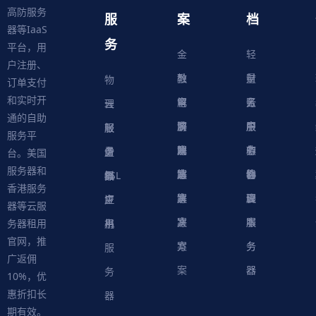
高防服务
服
案
档
器等IaaS
务
平台，用
金
轻
户注册、
融
教
量
财
物
订单支付
和实时开
解
育
电
云
务
账
理
云
通的自助
决
解
商
游
服
中
户
服
服
服
轻
服务平
方
决
解
戏
网
务
心
中
务
软
务
务
量
虚
台。美国
服务器和
案
方
决
解
站
器
心
协
件
物
器
器
级
拟
SSL
香港服务
案
方
决
解
议
脚
理
云
应
主
证
器等云服
案
方
决
本
服
服
用
机
书
务器租用
官网，推
案
方
务
务
服
广返佣
案
器
器
务
10%，优
惠折扣长
器
期有效。