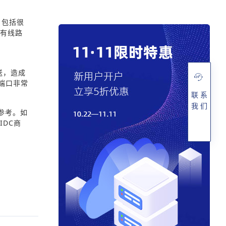
。包括很
还有线路
送，造成
端口非常
联 系
我 们
参考。如
DC商