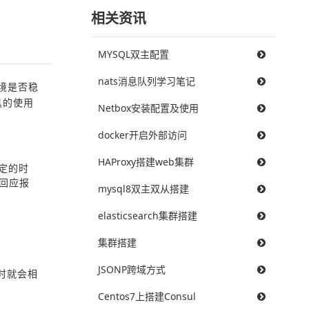
相关资讯
MYSQL双主配置
nats消息队列学习笔记
境是否稳
具的使用
Netbox安装配置及使用
docker开启外部访问
HAProxy搭建web集群
设定的时
到回应报
mysql8双主双从搭建
elasticsearch集群搭建
集群搭建
JSONP跨域方式
时就会相
Centos7上搭建Consul