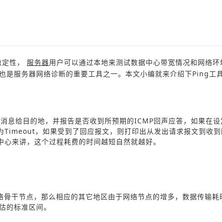
稳定性，
服务器
用户可以通过本地来测试数据中心带宽情况和网络环
，也是服务器网络诊断的重要工具之一。本文小编就来介绍下Ping工
声请求消息给目的地，并报告是否收到所预期的ICMP回声应答，如果在
Timeout，如果受到了回应报文，则打印出从发出请求报文到收
中心来讲，这个过程耗费的时间越短自然就越好。
网络骨干节点，那么相应的其它地区由于网络节点的增多，数据传输耗
预估的标准区间。