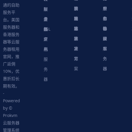
通的自助
决
解
商
游
服
中
户
服
服
服
轻
服务平
方
决
解
戏
网
务
心
中
务
软
务
务
量
虚
台。美国
服务器和
案
方
决
解
站
器
心
协
件
物
器
器
级
拟
SSL
香港服务
案
方
决
解
议
脚
理
云
应
主
证
器等云服
案
方
决
本
服
服
用
机
书
务器租用
官网，推
案
方
务
务
服
广返佣
案
器
器
务
10%，优
惠折扣长
器
期有效。
-
Powered
by ©
Prokvm
云服务器
管理系统