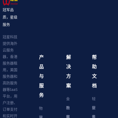
冠军品
质，星级
服务
冠星科技
提供海外
云服务
产
解
帮
器，香港
服务器租
品
决
助
用，美国
与
方
文
服务器和
高防服务
服
案
档
器等IaaS
务
平台，用
金
轻
户注册、
融
教
量
财
物
订单支付
和实时开
解
育
电
云
务
账
理
云