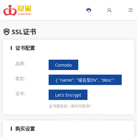
SSL证书
证书配置
品牌：
Comodo
类型：
{ "name": "域名型DV", "desc":
"域名型加密SSL证书，该HTTPS
证书：
Let's Encrypt
加密证书的签发通常只需要验证
证书颁发后一周内可取消！
域名的所有权，是众多个人网站
或博客首选加密SSL证书。" }
购买设置